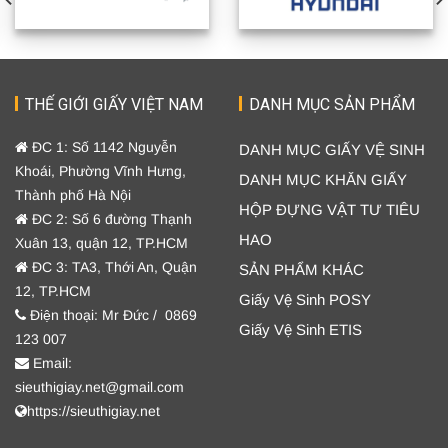
THẾ GIỚI GIẤY VIỆT NAM
DANH MỤC SẢN PHẨM
ĐC 1: Số 1142 Nguyễn
DANH MỤC GIẤY VỆ SINH
Khoái, Phường Vĩnh Hưng,
DANH MỤC KHĂN GIẤY
Thành phố Hà Nội
HỘP ĐỰNG VẬT TƯ TIÊU
ĐC 2: Số 6 đường Thạnh
HAO
Xuân 13, quận 12, TP.HCM
ĐC 3: TA3, Thới An, Quận
SẢN PHẨM KHÁC
12, TP.HCM
Giấy Vệ Sinh POSY
Điện thoại: Mr Đức / 0869
Giấy Vệ Sinh ETIS
123 007
Email:
sieuthigiay.net@gmail.com
https://sieuthigiay.net