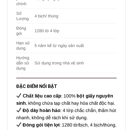
chính
Số
4 bịch/ thùng
Lượng
Đóng
1280 tờ 4 lớp
gói
Hạn sử
5 năm kể từ ngày sản xuất
dụng
Hướng
dẫn sử
Sử dụng trong nhà vệ sinh
dụng
ĐẶC ĐIỂM NỔI BẬT
Chất liệu cao cấp
: 100%
bột giấy nguyên
sinh
, không chứa tạp chất hay hóa chất độc hại.
Độ dày hoàn hảo
: 4 lớp chắc chắn, thấm hút
nhanh, không dễ rách khi sử dụng.
Đóng gói tiện lợi
: 1280 tờ/bịch, 4 bịch/thùng,